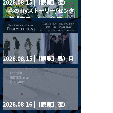
2026.08.15 |【観覧】夜）
『巷のmyストーリー/センタ
ー"訳"フラッシュ⚡️後編』
2026.08.15 |【観覧】昼）月
見ルpre.『POLYHEDRON』
2026.08.16 |【観覧】夜）
four dots vol.2