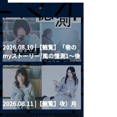
2026.08.10 |【観覧】「巷の
2025.05.03 |昼）【観
2025.05.03 
myストーリー/風の憶測1～後
覧】Irish Session
夜）TOKYOPOP
2025
藤まりこアコースティック
violence POPとテニスコー
ツ」
2026.08.11 |【観覧】夜）月
見ル君想フpre. Sugar Shock