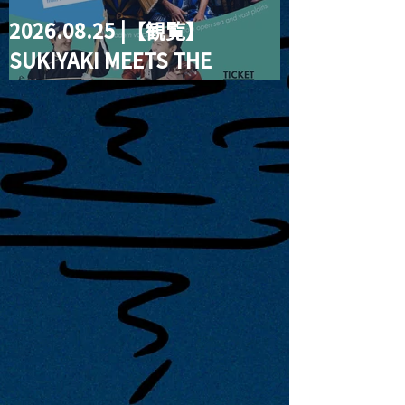
2026.08.25 |【観覧】
SUKIYAKI MEETS THE
WORLD presentsLINDIGO
FAMILY with ANNA SATO,
ODUCHU modern voices
from open sea and vast
plains