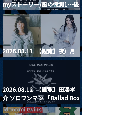
myストーリー/風の憶測1～後
マトパンクス
『新春月見ル新
Live&Talk『酔心新年
伝説-』
藤まりこアコースティック
会-2026良心宴-』
violence POPとテニスコー
ツ」
2026.08.11 |【観覧】夜）月
見ル君想フpre. Sugar Shock
2026.08.12 |【観覧】田澤孝
介 ソロワンマン 「Ballad Box
2026」