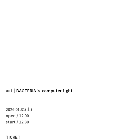
act｜
BACTERIA × computer fight
2026.01.31(土)
open / 12:00
start / 12:30 
TICKET