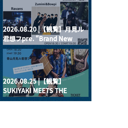
2026.08.20 |【観覧】月見ル
君想フpre. “Brand New
Moon #3”
2026.08.25 |【観覧】
SUKIYAKI MEETS THE
WORLD presentsLINDIGO
FAMILY with ANNA SATO,
ODUCHU modern voices