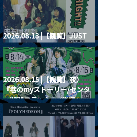
2026.08.13 |【観覧】JUST
RIGHT!! vol.26
2026.08.15 |【観覧】夜）
『巷のmyストーリー/センタ
ー"訳"フラッシュ⚡️後編』