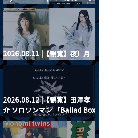
目的ライヴ「月下奇人の
フpre.『もぎゅ
藤まりこアコースティック
三夜」第一夜
ぱ！』
violence POPとテニスコー
ツ」
2026.08.11 |【観覧】夜）月
見ル君想フpre. Sugar Shock
2026.08.12 |【観覧】田澤孝
介 ソロワンマン 「Ballad Box
2026」