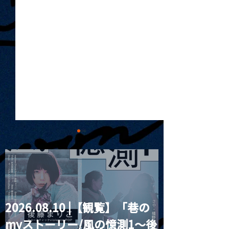
2026.08.10 |【観覧】「巷の
2026.05.02 |【観覧】哀
2026.05.03 
myストーリー/風の憶測1～後
と凛人の無所属 単独営利
夜）yuu.ten 