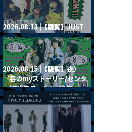
2026.08.13 |【観覧】JUST
RIGHT!! vol.26
2026.08.15 |【観覧】夜）
『巷のmyストーリー/センタ
ー"訳"フラッシュ⚡️後編』