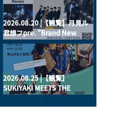
2026.08.20 |【観覧】月見ル
君想フpre. “Brand New
Moon #3”
2026.08.25 |【観覧】
SUKIYAKI MEETS THE
WORLD presentsLINDIGO
FAMILY with ANNA SATO,
ODUCHU modern voices
from open sea and vast