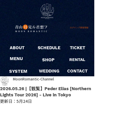
ログイン / 新規登録
ABOUT
SCHEDULE
TICKET
MENU
SHOP
RENTAL
SYSTEM
WEDDING
CONTACT
MoonRomantic-Channel
2026.05.26 |【観覧】Peder Elias [Northern
Lights Tour 2026] - Live in Tokyo
更新日：
5月24日