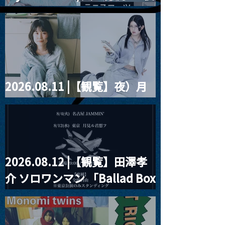
刻」
藤まりこアコースティック
violence POPとテニスコー
ツ」
2026.08.11 |【観覧】夜）月
見ル君想フpre. Sugar Shock
2026.08.12 |【観覧】田澤孝
介 ソロワンマン 「Ballad Box
2026」