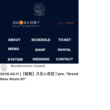
ログイン / 新規登録
ABOUT
SCHEDULE
TICKET
MENU
SHOP
RENTAL
SYSTEM
WEDDING
CONTACT
MoonRomantic-Channel
2026.06.11 |【観覧】月見ル君想フpre. "Brand
New Moon #1"