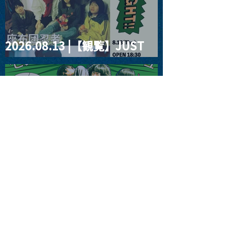
2026.08.13 |【観覧】JUST
RIGHT!! vol.26
2026.08.15 |【観覧】夜）
『巷のmyストーリー/センタ
ー"訳"フラッシュ⚡️後編』