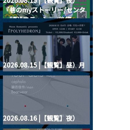
2026.08.15 |【観覧】夜）
『巷のmyストーリー/センタ
ー"訳"フラッシュ⚡️後編』
2026.08.15 |【観覧】昼）月
見ルpre.『POLYHEDRON』
2026.08.16 |【観覧】夜）
four dots vol.2