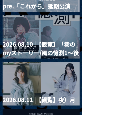
pre.「これから」延期公演
Blurred City Lights × 17歳
とベルリンの壁
2026.08.10 |【観覧】「巷の
myストーリー/風の憶測1～後
藤まりこアコースティック
violence POPとテニスコー
ツ」
2026.08.11 |【観覧】夜）月
見ル君想フpre. Sugar Shock