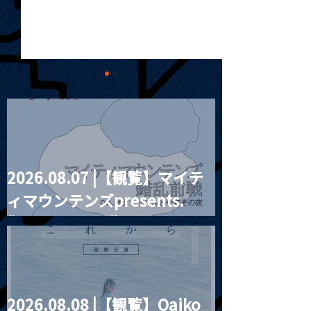
2026.08.07 |【観覧】マイテ
2026.06.03 |【観覧】『
2026.06.04 
ィマウンテンズpresents.
月見ル怪談2026 』
Q結社自主企画
刻」
“HALL-IN-ONE”
2026.08.08 |【観覧】Oaiko