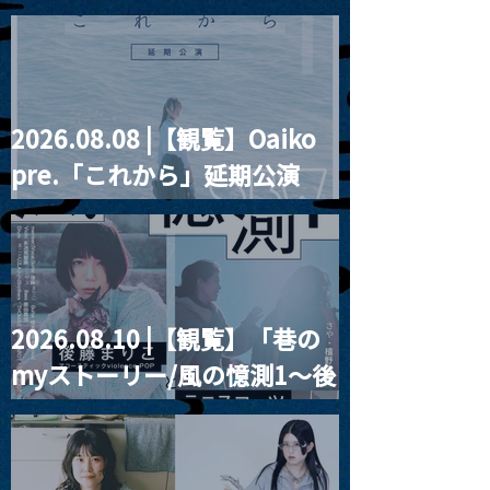
君想フ x 5FEET FARM
“HALL-IN-ONE”
2026.08.08 |【観覧】Oaiko
pre.「これから」延期公演
Blurred City Lights × 17歳
とベルリンの壁
2026.08.10 |【観覧】「巷の
myストーリー/風の憶測1～後
藤まりこアコースティック
violence POPとテニスコー
ツ」