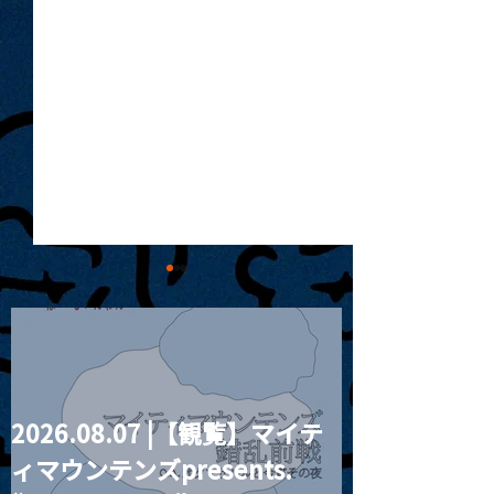
2026.08.07 |【観覧】マイテ
2026.07.02 |【観覧】DJ
2026.07.03 
ィマウンテンズpresents.
TPOQ Session
WORKSHOP pre.月見ル