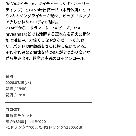
Ba.Voキイチ（ex. キイチビール＆ザ・ホーリー
ティッツ）とGt.Vo岩出拓十郎（本日休演）とい
う2人のソングライターが紡ぐ、ピュアでポップ
で少しひねたメロディが魅力。 
2024年から、ドラマーにThe ピーズ、the 
myeahnsなどでも活躍する茂木左を迎えた新体
制で活動中。力強くしなやかなビートが加わ
り、バンドの躍動感をさらに押し広げている。
それぞれ異なる個性を持つ3人がぶつかり合いな
がら生み出す、衝動と実践のロックンロール。
日時
2026.07.15(水)
開場 / 19:00
開演 / 19:30 
TICKET
■観覧チケット
前売¥3500 | 当日¥4000 
+1ドリンク¥700または2ドリンク¥1200必須