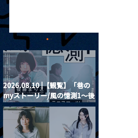
2026.08.10 |【観覧】「巷の
2026.07.02 |【観覧】DJ
2026.07.03 
myストーリー/風の憶測1～後
TPOQ Session
WORKSHOP pre.月見ル
君想フ x 5FEET FARM
藤まりこアコースティック
violence POPとテニスコー
ツ」