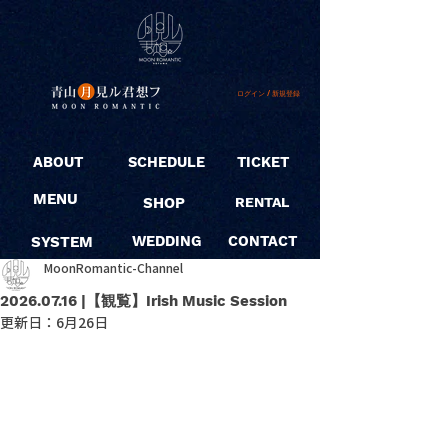
ログイン / 新規登録
ABOUT
SCHEDULE
TICKET
MENU
SHOP
RENTAL
SYSTEM
WEDDING
CONTACT
MoonRomantic-Channel
2026.07.16 |【観覧】Irish Music Session
更新日：
6月26日