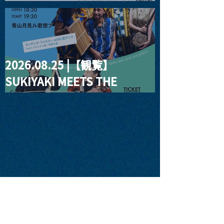
Moon #3”
2026.08.25 |【観覧】
SUKIYAKI MEETS THE
WORLD presentsLINDIGO
FAMILY with ANNA SATO,
ODUCHU modern voices
from open sea and vast
plains