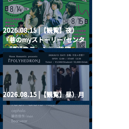
2026.08.15 |【観覧】夜）
『巷のmyストーリー/センタ
ー"訳"フラッシュ⚡️後編』
2026.08.15 |【観覧】昼）月
見ルpre.『POLYHEDRON』