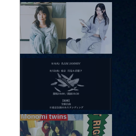
アコースティックviolence POPとテニスコーツ」
2026.08.11 |【観覧】夜）月見ル君想フpre. Sugar Shock
2026.08.12 |【観覧】田澤孝介 ソロワンマン 「Ballad Box 2026」