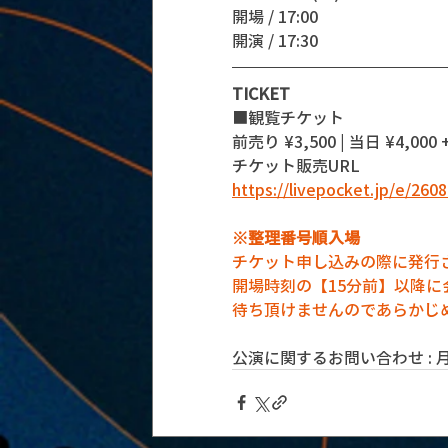
開場 / 17:00
開演 / 17:30 
TICKET
■観覧チケット
前売り ¥3,500 | 当日 ¥4,000 
チケット販売URL
https://livepocket.jp/e/260
※整理番号順入場
チケット申し込みの際に発行
開場時刻の【15分前】以降
待ち頂けませんのであらかじ
公演に関するお問い合わせ : 月見ル