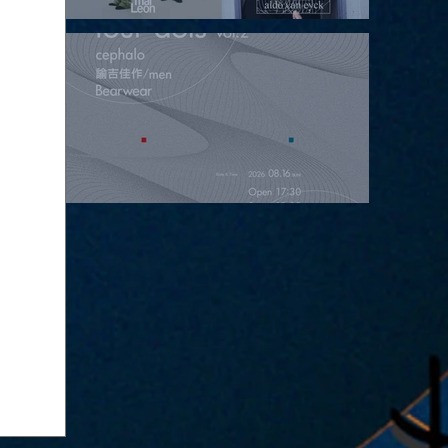
2026.08.15 |【観覧】昼）月見ルpre.『POLYHEDRON』
2026.08.16 |【観覧】夜）four dots vol.2