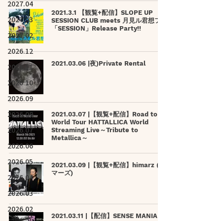
2027.04
2021.3.1 【観覧+配信】SLOPE UP
2027.03
SESSION CLUB meets 月見ル君想フ
「SESSION」Release Party!!
2027.02
2026.12
2021.03.06 |夜)Private Rental
2026.11
2026.10
2026.09
2026.08
2021.03.07 |【観覧+配信】Road to
World Tour HATTALLICA World
2026.07
Streaming Live～Tribute to
Metallica～
2026.06
2026.05
2021.03.09 |【観覧+配信】himarz (ヒ
マーズ)
2026.04
2026.03
2026.02
2021.03.11 |【配信】SENSE MANIA