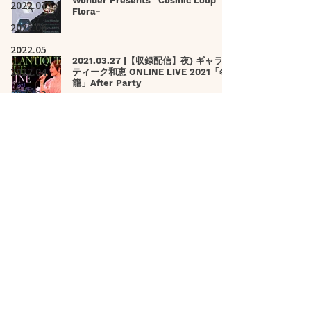
Wonder Presents “Cosmic Loop” -
2022.07
Flora-
2022.06
2022.05
2021.03.27 |【収録配信】夜) ギャラン
2022.04
ティーク和恵 ONLINE LIVE 2021「冬
籠」After Party
2022.03
2022.02
2021.03.28 |【観覧+配信】昼) 78年会
2022.01
セッション Vol.3
2021.12
2021.11
2021.10
2021.03.28 |【観覧+配信】夜)RAY単独
「パ・ド・トロワ」(1部・2部制)
2021.09
2021.08
2021.07
2021.03.28 |【収録配信】伊藤俊吾とサ
ナダバンド 「Sing A LONG
2021.06
VACATION」伊藤俊吾も☆大滝詠一を
唄う