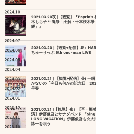
2024.11
2024.10
2021.03.20夜 |【観覧】『Payrin’s 桜
2024.09
木もち子 生誕祭「卍解・千本桜木景
餅」』
2024.08
2024.07
2021.03.20 |【観覧+配信】昼）HART
2024.06
ちゅーりっぷ 5th one-man LIVE
2024.05
2024.04
2024.03
2021.03.21 | 【観覧+配信】昼) 一瞬し
かないの「今日も何かの記念日」2021
2024.02
早春
2024.01
2023.12
2021.03.21 |【観覧】夜）【再・振替公
演】伊藤俊吾とサナダバンド 「Sing A
2023.11
LONG VACATION」伊藤俊吾も☆大滝
詠一を唄う
2023.10