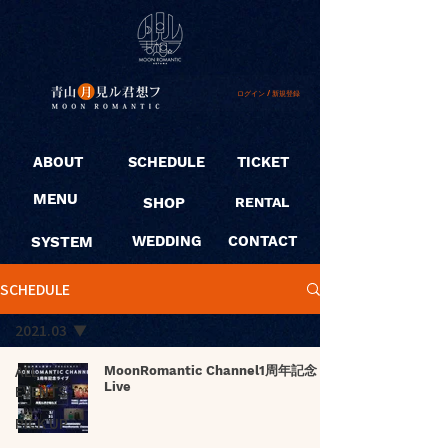
ログイン / 新規登録
ABOUT
SCHEDULE
TICKET
MENU
SHOP
RENTAL
SYSTEM
WEDDING
CONTACT
SCHEDULE
2021.03
ALL
MoonRomantic Channel1周年記念
Live
EVENTS
PICK UP