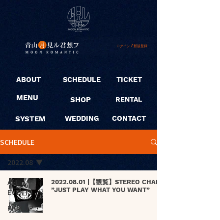
ログイン / 新規登録
ABOUT
SCHEDULE
TICKET
MENU
SHOP
RENTAL
SYSTEM
WEDDING
CONTACT
SCHEDULE
2022.08
ALL
2022.08.01 |【観覧】STEREO CHAMP
”JUST PLAY WHAT YOU WANT”
EVENTS
PICK UP