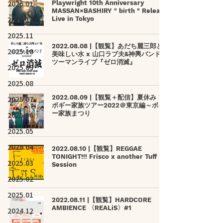
2026.01
Playwright 10th Anniversary
MASSAN×BASHIRY " birth " Release
2025.12
Live in Tokyo
2025.11
2022.08.08 |【観覧】あだち麗三郎と
2025.10
美味しい水 x 山口ラブ夫&神輿バンド
ツーマンライブ『ゼロ消滅』
2025.09
2025.08
2022.08.09 |【観覧＋配信】夏休み！
2025.07
ボギー家族ツアー2022＠東京編～ボギ
ー家族まつり
2025.06
2025.05
2025.04
2022.08.10 |【観覧】REGGAE
TONIGHT!!! Frisco x another Tuff
2025.03
Session
2025.02
2025.01
2022.08.11 |【観覧】HARDCORE
AMBIENCE 〈REALiS〉#1
2024.12