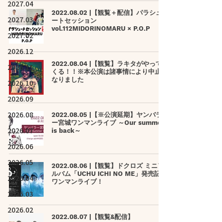
2027.04
2022.08.02 |【観覧＋配信】パラシュ
2027.03
ートセッション
vol.112MIDORINOMARU × P.O.P
2027.02
2026.12
2022.08.04 |【観覧】ラキタがやって
2026.11
くる！！※本公演は諸事情により中止と
なりました
2026.10
2026.09
2026.08
2022.08.05 |【※公演延期】ヤンバラ
ー宮城ワンマンライブ ～Our summer
2026.07
is back～
2026.06
2026.05
2022.08.06 |【観覧】ドクロズ ミニア
ルバム「UCHU ICHI NO ME」発売記念
2026.04
ワンマンライブ！
2026.03
2026.02
2022.08.07 |【観覧&配信】