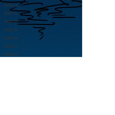
2025.12
2025.11
2025.10
2025.09
2025.08
2025.07
2025.06
2025.05
2025.04
2025.03
2025.02
2025.01
青山 月見ル君想フ | MoonRomantic
2024.12
EMAIL |
info@moonromantic.com
2024.11