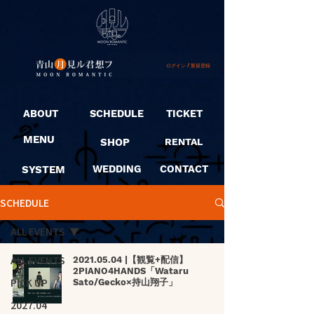
ログイン / 新規登録
ABOUT
SCHEDULE
TICKET
MENU
SHOP
RENTAL
SYSTEM
WEDDING
CONTACT
SCHEDULE
ALL EVENTS
ALL EVENTS
2021.05.04 |【観覧+配信】
2PIANO4HANDS「Wataru
PICK UP
Sato/Gecko×持山翔子」
2027.04