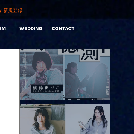
/ 新規登録
EM
WEDDING
CONTACT
2026.08.10 |【観覧】「巷のmyストーリー/風の憶測1～後藤まりこ
アコースティックviolence POPとテニスコーツ」