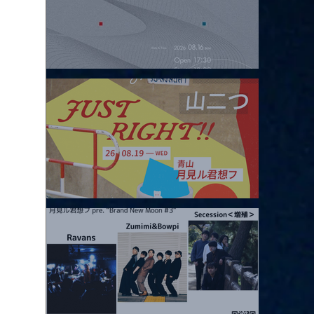
2026.08.16 |【観覧】夜）four dots vol.2
2026.08.19 |【観覧】JUST RIGHT!! vol.27