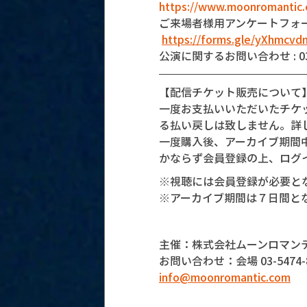
https://www.moonromantic.
ご来場者様用アンケートフォ
https://forms.gle/yXhmcv
公演に関するお問い合わせ : 03-5
【配信チケット販売について
一度お支払いいただいたチケ
る払い戻しは致しません。詳
一度購入後、アーカイブ期間
かならず会員登録の上、ログ
※視聴には会員登録が必要と
※アーカイブ期間は７日間と
主催：株式会社ムーンロマン
お問い合わせ：会場 03-5474-8
info@moonromantic.com