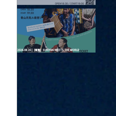
2026.08.20 |【観覧】月見ル君想フpre. “Brand New Moon #3”
2026.08.25 |【観覧】SUKIYAKI MEETS THE WORLD
presentsLINDIGO FAMILY with ANNA SATO, ODUCHU modern
voices from open sea and vast plains