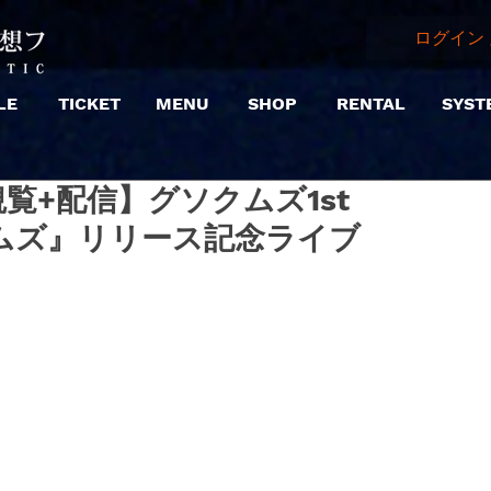
ログイン 
LE
TICKET
MENU
SHOP
RENTAL
SYST
 |【観覧+配信】グソクムズ1st
クムズ』リリース記念ライブ