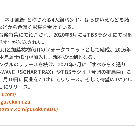
"ネオ風街"と称される4人組バンド。はっぴいえんどを始
などから色濃く影響を受けている。
号の音楽特集にて紹介され、2020年8月にはTBSラジオにて冠番
ジオ』が放送された。
/Gt)と加藤祐樹(Gt)のフォークユニットとして結成。2016年
年に中島雄士(Dr)が加入し、現在の体制となる。
シングルのリリースを続け、2021年7月に「すべからく通り
WAVE「SONAR TRAX」やTBSラジオ「今週の推薦曲」に
月10日に同曲を7inchにてリリース。そして待望の1stアル
5日にリリース。
u.com/
m/gusokumuzu
tagram.com/gusokumuzu/