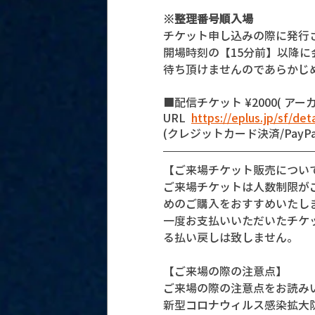
※整理番号順入場
チケット申し込みの際に発行
開場時刻の【15分前】以降
待ち頂けませんのであらかじ
■配信チケット ¥2000( アーカイ
URL  
https://eplus.jp/sf/de
(クレジットカード決済/PayPa
【ご来場チケット販売につい
ご来場チケットは人数制限が
めのご購入をおすすめいたし
一度お支払いいただいたチケ
る払い戻しは致しません。
【ご来場の際の注意点】
ご来場の際の注意点をお読み
新型コロナウィルス感染拡大