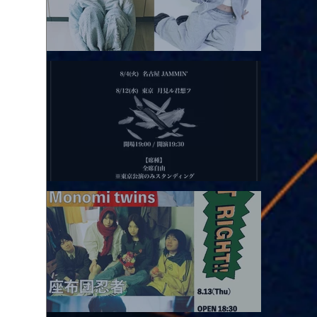
2026.08.11 |【観覧】夜）月見ル君想フpre. Sugar Shock
2026.08.12 |【観覧】田澤孝介 ソロワンマン 「Ballad Box 2026」