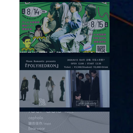
2026.08.13 |【観覧】JUST RIGHT!! vol.26
2026.08.15 |【観覧】夜）『巷のmyストーリー/センター"訳"フラ
ッシュ⚡️後編』
2026.08.15 |【観覧】昼）月見ルpre.『POLYHEDRON』