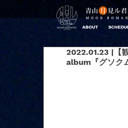
ABOUT
SCHEDU
2022.01.23
album『グソ