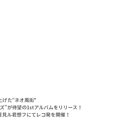
げた“ネオ風街"
ズ”が待望の1stアルバムをリリース！
青山 月見ル君想フにてレコ発を開催！