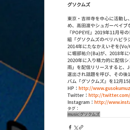
グソクムズ
東京・吉祥寺を中心に活動し、
め、高田渡やシュガーベイブ
『POPEYE』2019年11月
組『グソクムズのベリハピラ
2014年にたなかえいぞを(Vo
に堀部祐介(Ba)が、2018
2020年に入り精力的に配信
雨」を配信リリースすると、J-
選出され話題を呼び、その後11
バム『グソクムズ』を12月1
HP：
http://www.gusokumuz
Twitter：
http://twitter.co
Instagram：
http://www.ins
タグ：
music
グソクムズ