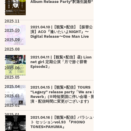
2026.01
Album Release Party"釈迦生誕祭"
2025.12
2025.11
2021.04.10 |【観覧+配信】【振替公
2025.10
演】ACO『逢いたいよNIGHT』〜
Digital Release〜One Man Live
2025.09
2025.08
2021.04.11 |【観覧+配信】昼) Lion
2025.07
net girl 定期公演「月で游ぐ群青
Episode2」
2025.06
2025.05
2025.04
2021.04.15 |【観覧+配信】TOURS
“Legacy” release party「We are in
2025.03
Reverb」(※時短要請に伴い会場・開
演・配信時間に変更がございます)
2025.02
2025.01
2021.04.16 |【観覧+配信】パラシュー
ト セッションvol.93 『PHONO
2024.12
TONES×PAHUMA』