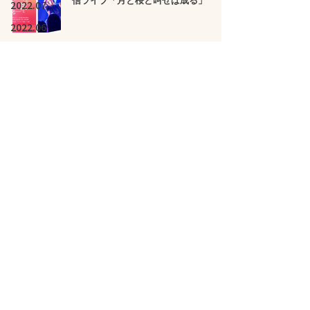
信ライブ「月と桜と叫せば成る」
2022.07
2022.06
2022.05
2021.04.27 |【観覧+配信】MOOW
2022.04
WAVE
2022.03
2022.02
2021.04.28 |【※公演中止】内田コーヘ
2022.01
イQ x 奥山YOUNG一平と仲間
2021.12
2021.11
2021.10
2021.04.29 |【観覧】yumegiwa last
girl新体制お披露目公演
2021.09
[YUMEMINAGARA]
2021.08
2021.07
2021.04.30 |【観覧+配信】The
Wisely Brothers
2021.06
presents「SCRAPBOOK」