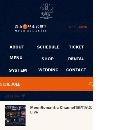
ログイン / 新規登録
ABOUT
SCHEDULE
TICKET
MENU
SHOP
RENTAL
SYSTEM
WEDDING
CONTACT
SCHEDULE
2021.04
ALL
MoonRomantic Channel1周年記念
Live
EVENTS
PICK UP