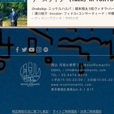
-Drakskip- ニッケルハルパ｜榎本翔太 5弦ヴィオラ•ハーデ
｜浦川裕介 -tricolor- フィドル•コンサーティーナ｜中藤有花 ギター・マンドリン｜長尾晃司 アコ
ーディオン•ブズーキ｜中村大史
青山 月見ル君想フ | MoonRomantic
EMAIL |
info@moonromantic.com
TEL | 03-5474-8115
※平日15:00-22:00 / 土日祝10:00-22
www.moonromantic.com
​東京都港区南青山4-9-1 B1F
特定商取引法に基づく表記
|
サイトご利用規約
|
決済ご利用規約