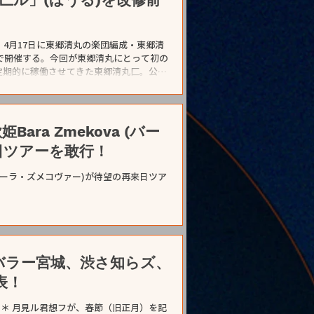
NS YEAR (solo set) ■場所 タワーレコ
について 本イベントはフリー入場となります。商
 4月17日に東郷清丸の楽団編成・東郷清
堂で開催する。今回が東郷清丸にとって初の
て定期的に稼働させてきた東郷清丸匚。公演
最大編成の11人での演奏を予定。 公演
表されており、これまでの数多くの編成での
されます！ 会場の武蔵野公会堂は4月末で
場でのメモリアルな公演にもなります。イ
ra Zmekova (バー
でもある武蔵野公会堂の座席表をトレース
日ツアーを敢行！
開始。 東郷清丸匚単独公演「匚ル」ステート
合奏そのものをもっと楽しみたいと思って立
 (バーラ・ズメコヴァー)が待望の再来日ツア
バラー宮城、渋さ知らズ、
表！
＊＊ 月見ル君想フが、春節（旧正月）を記