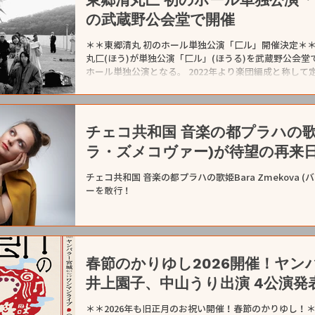
催日時 2026年5月15日(金) 開演時間：19:00 ■出演 DAMO
の武蔵野公会堂で開催
ード渋谷店6F TOWER VINYL SHIBUYA ■入場
品をご購入い
＊＊東郷清丸 初のホール単独公演「匚ル」開催決定＊＊
丸匚(ほう)が単独公演「匚ル」(ほうる)を武蔵野公会
ホール単独公演となる。 2022年より楽団編成と称し
を重ねるごとにメンバーが追加されてきたが、今回は過去
に向けて東郷のInstagramにてステートメントも発
試行錯誤の一つの成果が披露される場となることが期待
改修工事のため一時閉館が決まっており、閉館間近の会
チェコ共和国 音楽の都プラハの歌姫Ba
ベントビジュアルは東郷清丸がデザインしており、会場
ラ・ズメコヴァー)が待望の再来
している。チケットは2月5日 19:00よりe+にて販売
メント 2022年からはじめた楽団「匚」は、僕自身が
チェコ共和国 音楽の都プラハの歌姫Bara Zmekova
ちあげた編成です。ドラムセットはひとまず使わ
ーを敢行！
春節のかりゆし2026開催！ヤン
井上園子、中山うり出演 4公演発
＊＊2026年も旧正月のお祝い開催！春節のかりゆし！