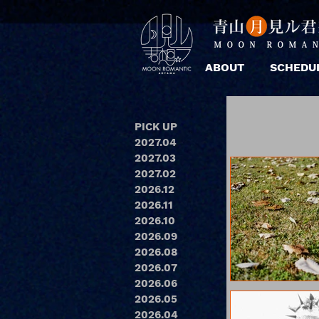
ABOUT
SCHEDU
PICK UP
2027.04
2027.03
2027.02
2026.12
2026.11
2026.10
2026.09
2026.08
2026.07
2026.06
2026.05
2026.04