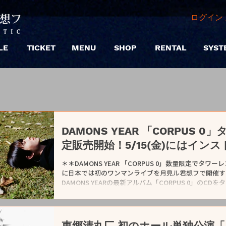
ログイン 
LE
TICKET
MENU
SHOP
RENTAL
SYST
DAMONS YEAR 「CORPUS
定販売開始！5/15(金)にはイン
＊＊DAMONS YEAR 「CORPUS 0」数量限定でタワー
に日本では初のワンマンライブを月見ル君想フで開催す
DAMONS YEARの最新アルバム「CORPUS 0」のC
ロア)にて数量限定販売を開始！ 5/15(金)にはタワーレコード渋
てソロセットで観覧無料のインストアライブを開催！イ
サイン入りポストカードをプレゼントします。ワンマン
機会をお見逃しなく！ 【イベント詳細】 DAMONS YEAR 
東郷清丸匚 初のホール単独公演「