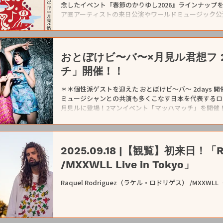
念したイベント『春節のかりゆし2026』ラインナップ
ア圏アーティストの来日公演やワールドミュージック公
圏で盛大に祝われる春節の時期にあわせ、音楽を通じた
ました。 2026年は毎年恒例となっているヤンバラー宮
る渋さ知らズは、総勢10名を超える大編成でのステージ
子は、今回はワンマンライブとして開催、 そして月見
おとぼけビ〜バ〜×月見ル君想フ 2
マンライブの４企画を開催します。 また、イベント期
チ」開催！！
料理、泡盛など、春節にちなんだ特別なフード・ドリン
のようなリラックスした雰囲気の中、食事やお酒ととも
＊＊個性派ゲストを迎えた おとぼけビ〜バ〜 2days 
ます。 チケットは、以下のスケジュールにて販売を開始い
ミュージシャンとの共演も多くこなす日本を代表するロ
月見ルに登場！2マンイベント「マッハマッチ」を開催！ DA
2025.09.18 |【観覧】初来日！「Raq
/MXXWLL Live in Tokyo」
Raquel Rodriguez（ラケル・ロドリゲス） /MXXW