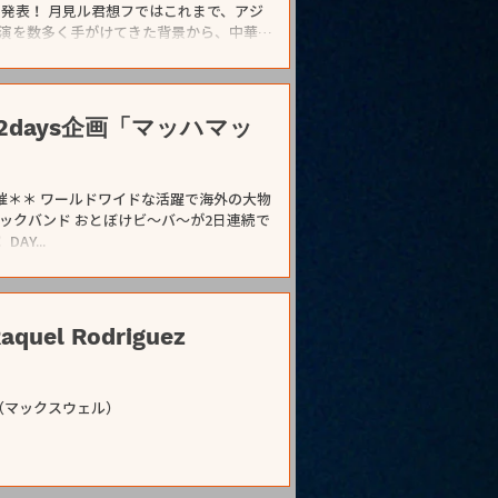
を発表！ 月見ル君想フではこれまで、アジ
演を数多く手がけてきた背景から、中華
祝祭的なイベントを継続的に開催してき
城による投げ銭制ライブ、 久々の出演とな
を披露、 前回に引き続き出演する井上園
ル君想フ初登場となる中山うりによるワン
days企画「マッハマッ
間中は会場内にて、沖縄料理や台湾の正月
クメニューを提供予定です。 居酒屋営業
に、音楽を心ゆくまでお楽しみいただけ
開催＊＊ ワールドワイドな活躍で海外の大物
たします。 2/
ックバンド おとぼけビ〜バ〜が2日連続で
Y...
uel Rodriguez
LL（マックスウェル）