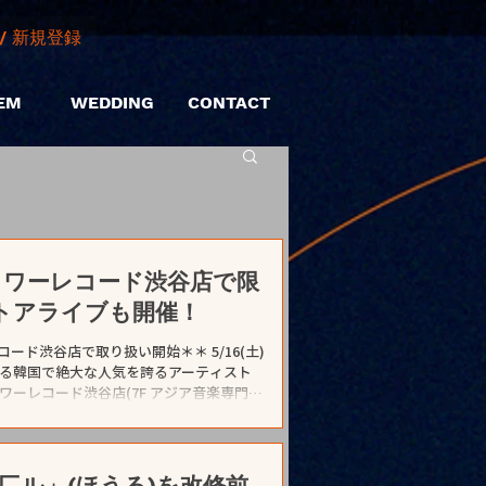
/ 新規登録
EM
WEDDING
CONTACT
 0」タワーレコード渋谷店で限
ストアライブも開催！
レコード渋谷店で取り扱い開始＊＊ 5/16(土)
る韓国で絶大な人気を誇るアーティスト
Dをタワーレコード渋谷店(7F アジア音楽専門フ
谷店6F TOWER VINYL SHIBUYAに
ンストアライブで対象商品の購入者には
ライブとは異なる内容でお届けする貴重な
mini live @タワーレコード渋谷店 ■開
匚ル」(ほうる)を改修前