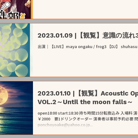
2023.01.09 |【観覧】意識の流れ
出演｜【LIVE】maya ongaku / frog3 【DJ】 shuhasu / 
2023.01.10 |【観覧】Acoustic Ope
VOL.2～Until the moon falls～
open18:00 start:18:30 持ち時間15分転換込み 入場料 演奏者￥4000 1ドリンク込み 観客
￥2000 要1ドリンクオーダー 演奏者は事前予約必要 問い合わ
ponchoyoake@yahoo.co.jp...