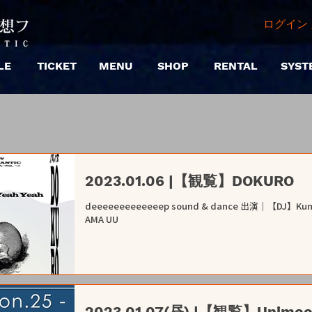
ログイン 
LE
TICKET
MENU
SHOP
RENTAL
SYST
2023.01.06 |【観覧】DOKURO
deeeeeeeeeeeeep sound & dance 出演｜【DJ】Kumari /
AMA UU
2023.01.07(昼) |【観覧】Unimoo