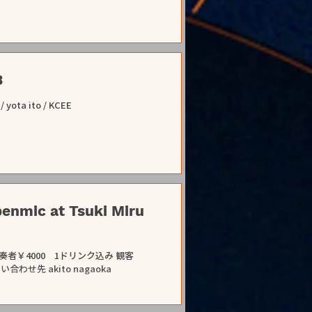
3
yota ito / KCEE
nmic at Tsuki Miru
せ先 akito nagaoka