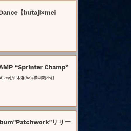
ance【butaji×mei
2023.01.12 |【観覧】STEREO CHAMP “Sprinter Champ”
f,key)/山本連(ba)/福森康(ds)】
lbum"Patchwork"リリー