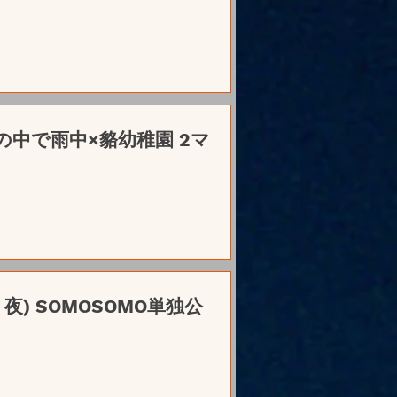
】水の中で雨中×貉幼稚園 2マ
】夜) SOMOSOMO単独公