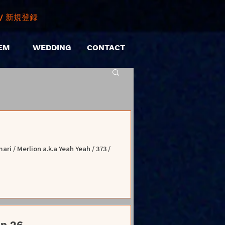
/ 新規登録
EM
WEDDING
CONTACT
 Merlion a.k.a Yeah Yeah / 373 /
n.26