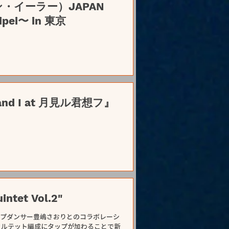
リン・イーラー）JAPAN
aipei〜 in 東京
x and I at 月見ル君想フ』
ntet Vol.2"
テットとタップダンサー豊嶋さおりとのコラボレーシ
カルテット編成にタップが加わることで新