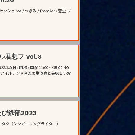
セッションA / つきみ / frontier / 恋蛍 プ
見ル君想フ vol.8
 開演 11:00 〜15:00 NO
す) アイルランド音楽の生演奏と美味しいお
！たび鉄部2023
鉄） 栗原景（フォトライター） オオゼキタク（シンガーソングライター）