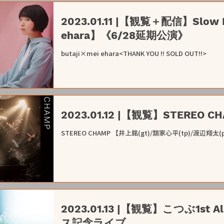
2023.01.11 |【観覧＋配信】Slow D
ehara】《6/28延期公演》
butaji×mei ehara<THANK YOU !! SOLD OUT!!>
STEREO CHAMP 【井上銘(gt)/類家心平(tp)/渡辺翔太(p
2023.01.13 |【観覧】こつぶ1st A
ス記念ライブ