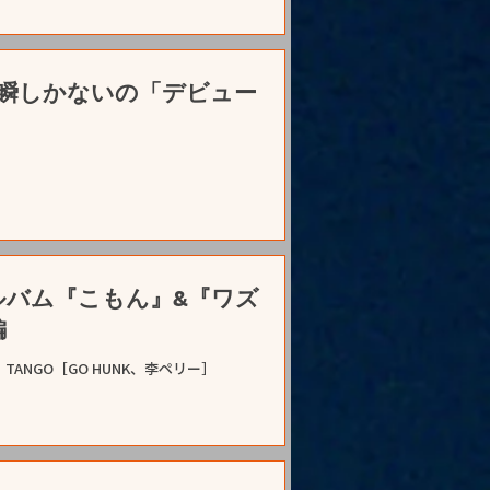
昼) 一瞬しかないの「デビュー
5thアルバム『こもん』&『ワズ
編
ru DJ：TANGO［GO HUNK、李ペリー］