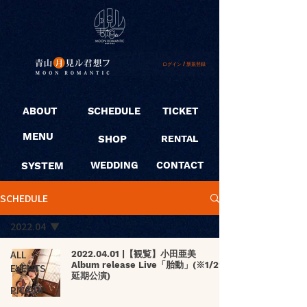
ログイン / 新規登録
ABOUT
SCHEDULE
TICKET
MENU
SHOP
RENTAL
SYSTEM
WEDDING
CONTACT
SCHEDULE
2022.04
ALL
2022.04.01 |【観覧】小田亜美
Album release Live「胎動」(※1/29
EVENTS
延期公演)
PICK UP